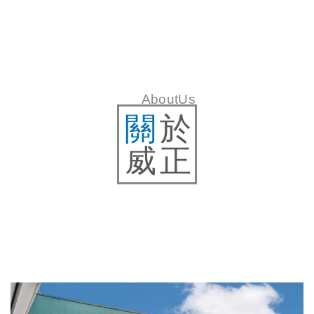
AboutUs
關
於
威正