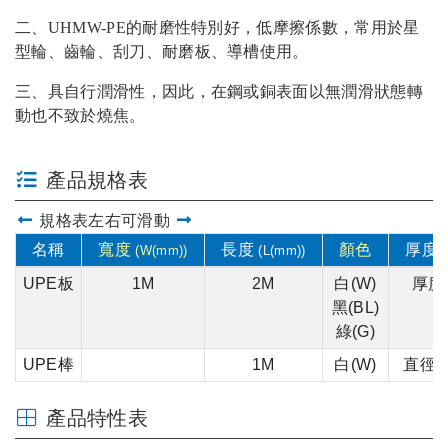
二、UHMW-PE的耐磨性特別好，低摩擦係數，
常用於星
型輪、齒輪、刮刀、耐磨板、導槽使用。
三、
具自行潤滑性，因此，在鋼或銅表面以無潤滑狀態
轉
動也不致於燒焦。
產品規格表
規格表左右可滑動
名稱
寬度
長度
顏色
厚度(t
(W(mm))
(L(mm))
UPE板
1M
2M
白(W)
厚度(
黑(BL)
綠(G)
UPE棒
1M
白(W)
直徑(D
產品特性表