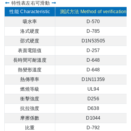
特性表左右可滑動
性能 Characteristic
測試方法 Method of verification
吸水率
D-570
洛式硬度
D-785
邵式硬度
D1N53505
表面電阻值
D-257
長時間可耐溫度
D-648
熱變形溫度
D-648
熱傳導率
D1N11359
燃燒等級
UL94
衝擊強度
D256
抗拉強度
D638
摩擦係數
D1044
比重
D-792